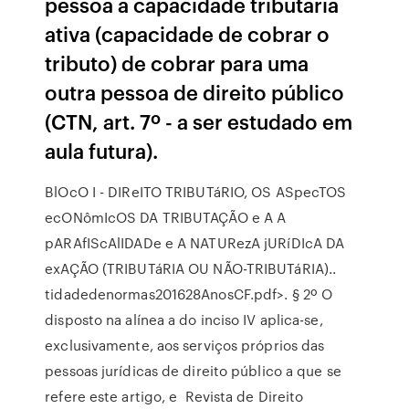
pessoa a capacidade tributária
ativa (capacidade de cobrar o
tributo) de cobrar para uma
outra pessoa de direito público
(CTN, art. 7º - a ser estudado em
aula futura).
BlOcO I - DIReITO TRIBUTáRIO, OS ASpecTOS
ecONômIcOS DA TRIBUTAÇÃO e A A
pARAfIScAlIDADe e A NATURezA jURíDIcA DA
exAÇÃO (TRIBUTáRIA OU NÃO-TRIBUTáRIA)..
tidadedenormas201628AnosCF.pdf>. § 2º O
disposto na alínea a do inciso IV aplica-se,
exclusivamente, aos serviços próprios das
pessoas jurídicas de direito público a que se
refere este artigo, e Revista de Direito