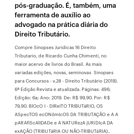
pós-graduação. É, também, uma
ferramenta de auxílio ao
advogado na prática diária do
Direito Tributário.
Compre Sinopses Juridicas 16 Direito
Tributario, de Ricardo Cunha Chimenti, no
maior acervo de livros do Brasil. As mais
variadas edições, novas, seminovas Sinopses
para Concursos - v.28 - Direito Tributário (2019).
6ª Edição Revista e atualizada. Páginas: 496;
Edição: 6a; Ano: 2019. De: R$ 99,90. Por: R$
79,90. BlOcO I - DIReITO TRIBUTáRIO, OS
ASpecTOS ecONômIcOS DA TRIBUTAÇÃO e A A
pARAfIScAlIDADe e A NATURezA jURíDIcA DA
exAÇÃO (TRIBUTáRIA OU NÃO-TRIBUTáRIA)..