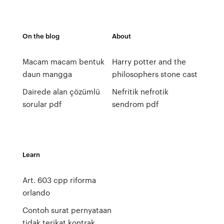
On the blog
About
Macam macam bentuk
Harry potter and the
daun mangga
philosophers stone cast
Dairede alan çözümlü
Nefritik nefrotik
sorular pdf
sendrom pdf
Learn
Art. 603 cpp riforma
orlando
Contoh surat pernyataan
tidak terikat kontrak