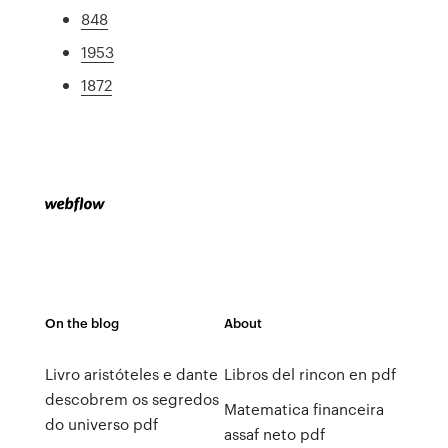
848
1953
1872
On the blog
About
Livro aristóteles e dante
Libros del rincon en pdf
descobrem os segredos
Matematica financeira
do universo pdf
assaf neto pdf